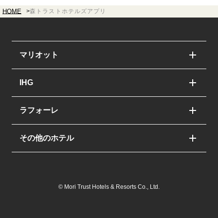
HOME
森トラストホテルズアプリ
マリオット
翠嵐 ラグジュアリーコレクションホテル 京都
IHG
紫翠 ラグジュアリーコレクションホテル 奈良
ホテルインディゴ長崎グラバーストリート
ラフォーレ
イラフ SUI ラグジュアリーコレクションホテル
沖縄宮古
ラフォーレ伊東温泉 湯の庭
その他のホテル
東京マリオットホテル
ラフォーレ箱根強羅 湯の棲
万平ホテル
ウェスティンホテル仙台
ホテルラフォーレ那須
強羅環翠楼
© Mori Trust Hotels & Resorts Co., Ltd.
伊豆マリオットホテル修善寺
ホテルラフォーレ修善寺
料理旅館 花楽