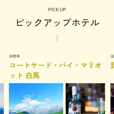
PICK UP
ピックアップホテル
長野県
滋
コートヤード・バイ・マリオ
ット 白馬