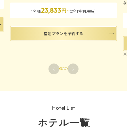
な
23,833
円~
1名様
(2名1室利用時)
宿泊プランを予約する
※
Hotel List
ホテル一覧