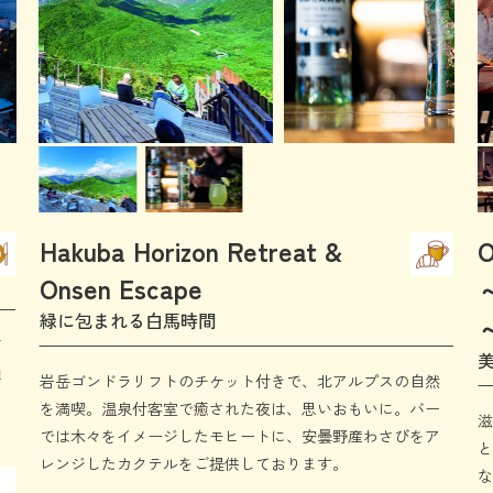
Hakuba Horizon Retreat &
O
Onsen Escape
緑に包まれる白馬時間
南
韻
岩岳ゴンドラリフトのチケット付きで、北アルプスの自然
能
を満喫。温泉付客室で癒された夜は、思いおもいに。バー
滋
では木々をイメージしたモヒートに、安曇野産わさびをア
と
レンジしたカクテルをご提供しております。
な