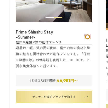
Prime Shinshu Stay
-Summer-
H
信州×発酵×涼の創作フレンチ
避暑地・軽井沢の夏の夜は、信州の旬の食材と発
酵の魅力を掛け合わせた創作フレンチを。「信州
×発酵×涼」の世界観を表現した一皿一皿は、上
質な美食体験へと誘います。
円〜
46,981
1名様 (2名1室利用時)
ディナー付宿泊プランを予約する