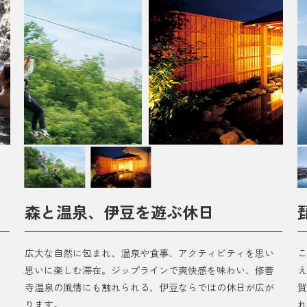
森と温泉、伊豆を遊ぶ休日
、
広大な自然に包まれ、温泉や食事、アクティビティを思い
こ
秋
思いに楽しむ滞在。ジップラインで爽快感を味わい、修善
え
け
寺温泉の風情にも触れられる、伊豆ならではの休日が広が
賀
ります。
れ