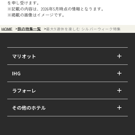
を申し受けます。
※記載の内容は、2026年5月時点の情報となります。
※掲載の画像はイメージです。
HOME
旅の特集一覧
最大9連休を楽しむ シルバーウィーク特集
マリオット
翠嵐 ラグジュアリーコレクションホテル 京都
IHG
紫翠 ラグジュアリーコレクションホテル 奈良
ホテルインディゴ長崎グラバーストリート
ラフォーレ
イラフ SUI ラグジュアリーコレクションホテル
沖縄宮古
ラフォーレ伊東温泉 湯の庭
その他のホテル
東京マリオットホテル
ラフォーレ箱根強羅 湯の棲
万平ホテル
ウェスティンホテル仙台
ホテルラフォーレ那須