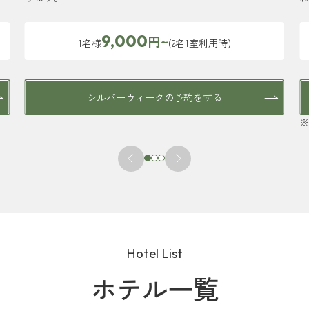
9,000
円~
1名様
(2名1室利用時)
シルバーウィークの予約をする
※
Hotel List
ホテル一覧