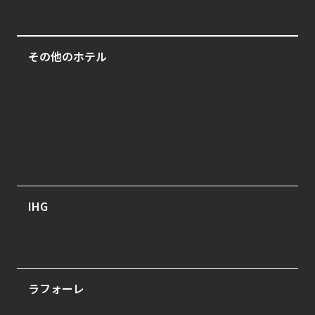
シェラトン沖縄サンマリーナリゾート
その他のホテル
万平ホテル
強羅環翠楼
料理旅館 花楽
IHG
ホテルインディゴ長崎グラバーストリート
ラフォーレ