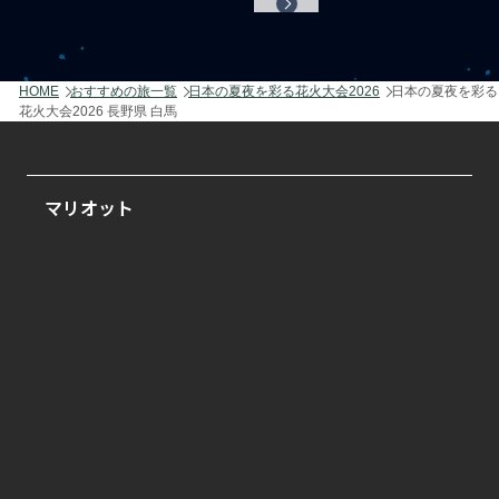
HOME
おすすめの旅一覧
日本の夏夜を彩る花火大会2026
日本の夏夜を彩る
花火大会2026 長野県 白馬
マリオット
翠嵐 ラグジュアリーコレクションホテル 京都
紫翠 ラグジュアリーコレクションホテル 奈良
イラフ SUI ラグジュアリーコレクションホテル
沖縄宮古
東京マリオットホテル
ウェスティンホテル仙台