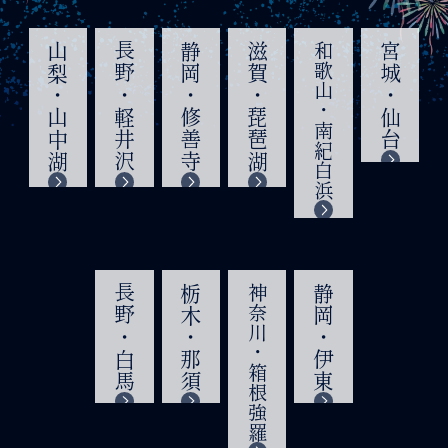
山梨・山中湖
長野・軽井沢
静岡・修善寺
滋賀・琵琶湖
和歌山・南紀白浜
宮城・仙台
長野・白馬
栃木・那須
神奈川・箱根強羅
静岡・伊東