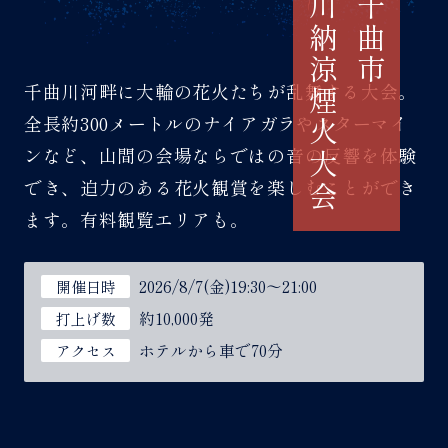
千曲川納涼煙火大会
信州千曲市
千曲川河畔に大輪の花火たちが乱舞する大会。
全長約300メートルのナイアガラやスターマイ
ンなど、山間の会場ならではの音の反響を体験
でき、迫力のある花火観賞を楽しむことができ
ます。有料観覧エリアも。
2026/8/7(金)19:30～21:00
開催日時
約10,000発
打上げ数
ホテルから車で70分
アクセス