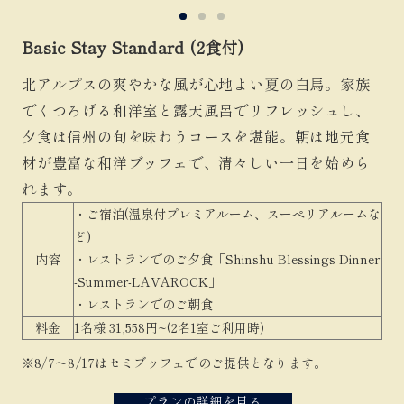
Basic Stay Standard (2食付)
北アルプスの爽やかな風が心地よい夏の白馬。家族
でくつろげる和洋室と露天風呂でリフレッシュし、
夕食は信州の旬を味わうコースを堪能。朝は地元食
材が豊富な和洋ブッフェで、清々しい一日を始めら
れます。
・ご宿泊(温泉付プレミアルーム、スーペリアルームな
ど)
内容
・レストランでのご夕食「Shinshu Blessings Dinner
-Summer-LAVAROCK」
・レストランでのご朝食
料金
1名様 31,558円~(2名1室ご利用時)
※8/7～8/17はセミブッフェでのご提供となります。
プランの詳細を見る