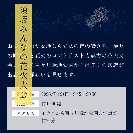
須坂みんなの花火大会
山に囲まれた盆地ならではの音の響きや、須坂
の町並みと花火のコントラストも魅力の花火大
会。会場の百々川緑地公園からは多くの露店が
出店し、賑わいを見せます。
2026/7/19(日)19:45～20:30
開催日時
約1,000発
打上げ数
ホテルから百々川緑地公園まで車で
アクセス
約70分