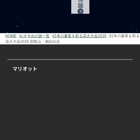
HOME
おすすめの旅一覧
日本の夏夜を彩る花火大会2026
日本の夏夜を彩る
花火大会2026 和歌山・南紀白浜
マリオット
翠嵐 ラグジュアリーコレクションホテル 京都
紫翠 ラグジュアリーコレクションホテル 奈良
イラフ SUI ラグジュアリーコレクションホテル
沖縄宮古
東京マリオットホテル