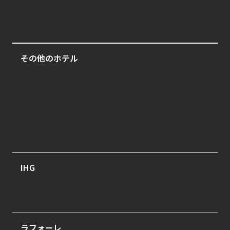
シェラトン沖縄サンマリーナリゾート
その他のホテル
万平ホテル
強羅環翠楼
料理旅館 花楽
IHG
ホテルインディゴ長崎グラバーストリート
ラフォーレ