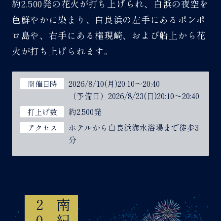
約2,500発の花火が打ち上げられ、白浜の夜空を
色鮮やかに染まり、白良浜の左手にあるポンポ
ロ島や、右手にある権現崎、および船上から花
火が打ち上げられます。
2026/8/10(月)20:10～20:40
開催日時
（予備日）2026/8/23(日)20:10～20:40
約2,500発
打上げ数
ホテルから白良浜海水浴場まで徒歩3
アクセス
分