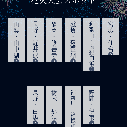
山梨・山中湖
長野・軽井沢
静岡・修善寺
滋賀・琵琶湖
和歌山・南紀白浜
宮城・仙台
長野・白馬
栃木・那須
神奈川・箱根強羅
静岡・伊東