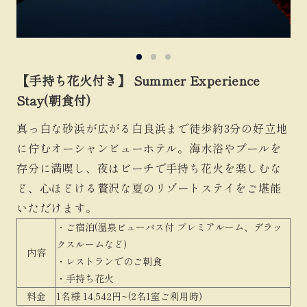
【手持ち花火付き】 Summer Experience
Stay(朝食付)
真っ白な砂浜が広がる白良浜まで徒歩約3分の好立地
に佇むオーシャンビューホテル。海水浴やプールを
存分に満喫し、夜はビーチで手持ち花火を楽しむな
ど、心ほどける贅沢な夏のリゾートステイをご堪能
いただけます。
・ご宿泊(温泉ビューバス付 プレミアルーム、デラッ
クスルームなど)
内容
・レストランでのご朝食
・手持ち花火
料金
1名様 14,542円~(2名1室ご利用時)