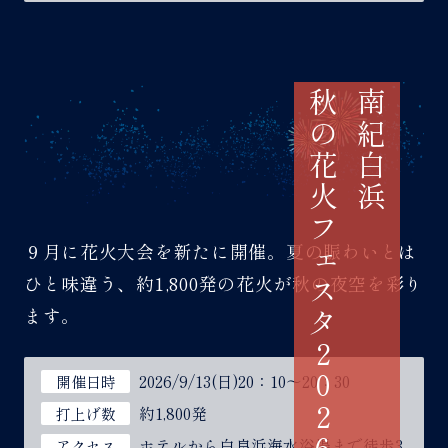
秋の花火フェスタ2026
南紀白浜
９月に花火大会を新たに開催。夏の賑わいとは
ひと味違う、約1,800発の花火が秋の夜空を彩り
ます。
2026/9/13(日)20：10～20：30
開催日時
約1,800発
打上げ数
ホテルから白良浜海水浴場まで徒歩3
アクセス