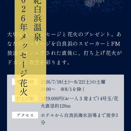
2026年メッセージ花火
南紀白浜温泉
大切な人へメッセージと花火のプレゼント。あ
なたのメッセージを白良浜のスピーカーとFM
放送でオンエアされた直後に、打ち上げ花火が
ドカンと夜空を彩ります。
2026/7/18(土)～8/22(土)の土曜
開催日時
20:00～ ※8/1を除く
1発9,000円(お一人３発まで) 4号玉/花
打上げ数
火直径約120m
ホテルから白良浜海水浴場まで徒歩3
アクセス
分